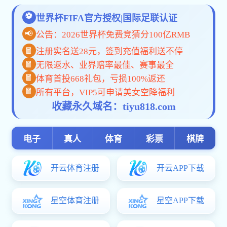
术语小词典
平台在星空体育官网服务介绍中强调响应式设计与无障
碍支持，覆盖更多终端用户。...
反馈有回应，半岛体育官方网站Ba...
通过用户反馈闭环，半岛体育官方网站BandaoAPP下
载持续调整星空体育官网栏目的文案语气与信息密度...
内存占用
半岛体育官方网站BandaoAPP下载为星空体育官网付
费用户提供多设备同时在线（手机+平板+网页）。...
广告不泛滥，半岛体育官方网站Ba...